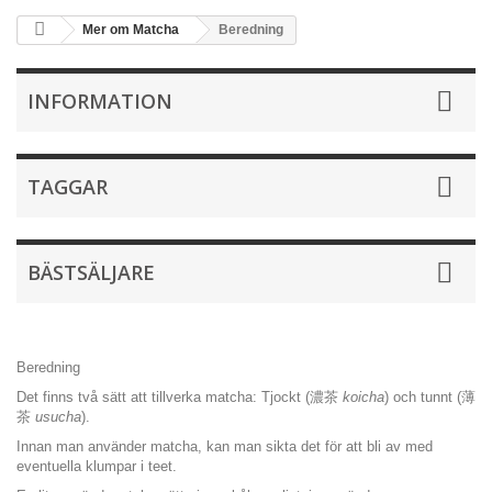
Mer om Matcha
Beredning
INFORMATION
TAGGAR
BÄSTSÄLJARE
Beredning
Det finns två sätt att tillverka matcha: Tjockt (濃茶
koicha
) och tunnt (薄
茶
usucha
).
Innan man använder matcha, kan man sikta det för att bli av med
eventuella klumpar i teet.