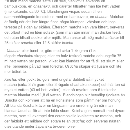
En liten mänd matcha sätts i en skål, vanligtvis används en
bambuskopa, en
chashaku
, och därefter tillsätter man lite hett vatten
(inte kokande, ca.80 °C). Blandningen vispas sedan till en
sammanhängande konsistens med en bambuvisp, en
chasen
. Matchan
är färdig när det inte längre finns några klumpar i vätskan och inga
terester på sidan av skålen. Eftersom matcha kan vara bittert, serveras
det oftast med en liten sötsak (som man äter innan man dricker teet),
och utan tillsatt socker eller mjölk. Man anser att 50g matcha räcker till
25 skålar
usucha
eller 12.5 skålar
koicha
.
Usucha
, eller tunnt te, görs med cirka 1.75 gram (1.5
rågade
chashaku
-skopor, eller en halv tesked) matcha och ungefär 75
ml hett vatten per person, vilket kan blandas för att få till ett skum eller
inte, beroende på vad man föredrar.
Usucha
skapar ett ljusare och lite
mer bittert te.
Koicha
, eller tjockt te, görs med ungefär dubbelt så mycket
matcha (cirka 3.75 gram eller 3 rågade chashaku-skopor) och hälften så
mycket vatten (40 ml hett vatten), eller så mycket som 6 teskedar
matcha blandat med 1,8 dl vatten. Blandningen blir betydligt tjockare än
Usucha och kommer att ha en konsistens som påmminer om honung.
Att blanda Koicha kräver en långsammare omrörning än när man
blandar Usucha, för att inte bilda skum. Koicha görs normalt med dyrare
matcha, som till exempel den ceremoniella kvaliteten av matcha, och
ger faktiskt ett mildare och sötare te än
usucha
; och serveras nästan
uteslutande under Japanska te-ceremonier.