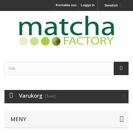
Kontakta oss
Logga in
Swedish
Varukorg
(Tom)
MENY