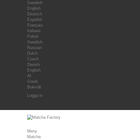
Swedish
English
Deutsch
Español
Français
Italiano
Polish
Swedish
Russian
Dutch
Czech
Danish
English
At
Greek
Bokmål
Logga in
Meny
Matcha