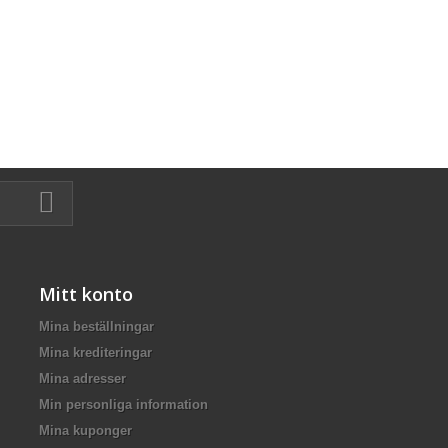
Mitt konto
Mina beställningar
Mina krediteringar
Mina adresser
Min personliga information
Mina kuponger