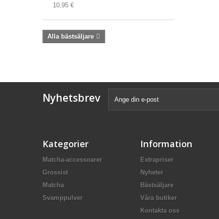
10,95 €
Alla bästsäljare
Nyhetsbrev
Kategorier
Information
Matcha-accessoarer
Extrapriser
Grossist
Nyheter
Matcha
Bästsäljare
Svamppulver
Våra butiker
Kontakta oss