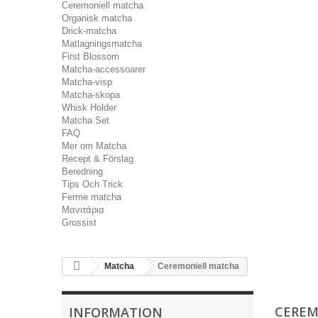
Ceremoniell matcha
Organisk matcha
Drick-matcha
Matlagningsmatcha
First Blossom
Matcha-accessoarer
Matcha-visp
Matcha-skopa
Whisk Holder
Matcha Set
FAQ
Mer om Matcha
Recept & Förslag
Beredning
Tips Och Trick
Ferme matcha
Μανιτάρια
Grossist
Matcha
Ceremoniell matcha
CEREM
INFORMATION