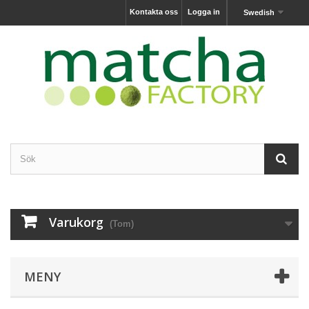
Kontakta oss
Logga in
Swedish
Varukorg
(Tom)
MENY