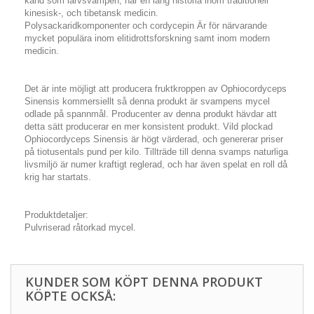
känd som larvsvampen, har en lång historia inom traditionell
kinesisk-, och tibetansk medicin.
Polysackaridkomponenter och cordycepin Är för närvarande
mycket populära inom elitidrottsforskning samt inom modern
medicin.
Det är inte möjligt att producera fruktkroppen av Ophiocordyceps
Sinensis kommersiellt så denna produkt är svampens mycel
odlade på spannmål. Producenter av denna produkt hävdar att
detta sätt producerar en mer konsistent produkt. Vild plockad
Ophiocordyceps Sinensis är högt värderad, och genererar priser
på tiotusentals pund per kilo. Tillträde till denna svamps naturliga
livsmiljö är numer kraftigt reglerad, och har även spelat en roll då
krig har startats.
Produktdetaljer:
Pulvriserad råtorkad mycel.
KUNDER SOM KÖPT DENNA PRODUKT
KÖPTE OCKSÅ: