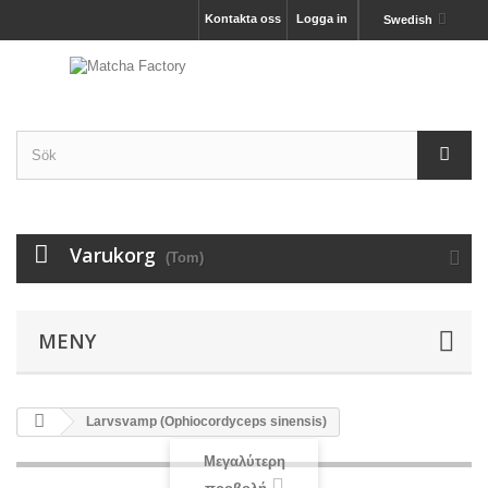
Kontakta oss
Logga in
Swedish
Varukorg
(Tom)
MENY
Larvsvamp (Ophiocordyceps sinensis)
Μεγαλύτερη