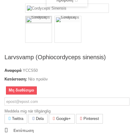
προβολή
Larvsvamp (Ophiocordyceps sinensis)
Αναφορά
YCCS50
Κατάσταση:
Νέο προϊόν
Μη διαθέσιμο
Meddela mig när tillgänglig
Twittra
Dela
Google+
Pinterest
Εκτύπωση