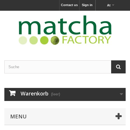
Contact us
Sign in
At
Warenkorb
(leer)
MENU