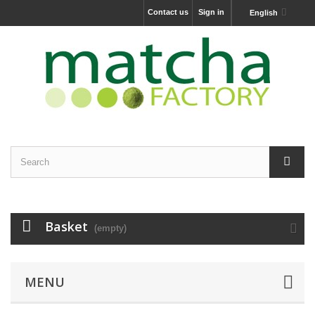
Contact us
Sign in
English
Basket
(empty)
MENU