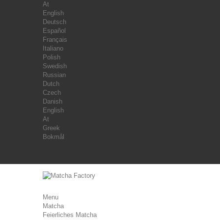
At
English
Deutsch
Español
Français
Italiano
Polish
Swedish
Russian
Dutch
Czech
Danish
English
At
Greek
Bokmål
Menu
Matcha
Feierliches Matcha