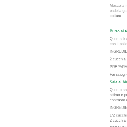
Mescola ins
padella gra
cottura.
Burro al t
Questa è u
con il poll
INGREDIE
2 cucchiai
PREPARA
Fai sciogli
Sale al M
Questo sal
attimo e p
contrasto 
INGREDI
1/2 cucchi
2 cucchiai