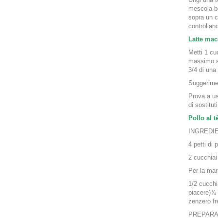
mescola be
sopra un c
controllan
Latte mac
Metti 1 cu
massimo a 
3/4 di una 
Suggerime
Prova a usa
di sostitut
Pollo al t
INGREDI
4 petti di 
2 cucchiai 
Per la mar
1/2 cucchi
piacere)¾ 
zenzero fr
PREPARA