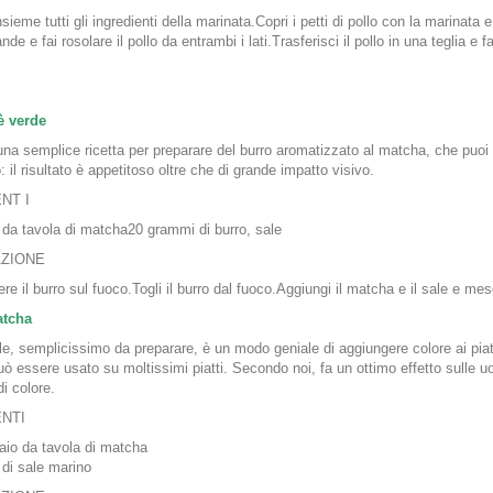
ieme tutti gli ingredienti della marinata.Copri i petti di pollo con la marinata 
nde e fai rosolare il pollo da entrambi i lati.Trasferisci il pollo in una teglia e
è verde
na semplice ricetta per preparare del burro aromatizzato al matcha, che puoi 
o: il risultato è appetitoso oltre che di grande impatto visivo.
NT I
 da tavola di matcha20 grammi di burro, sale
ZIONE
ere il burro sul fuoco.Togli il burro dal fuoco.Aggiungi il matcha e il sale e mes
atcha
e, semplicissimo da preparare, è un modo geniale di aggiungere colore ai piatti d
uò essere usato su moltissimi piatti. Secondo noi, fa un ottimo effetto sulle u
di colore.
ENTI
aio da tavola di matcha
 di sale marino