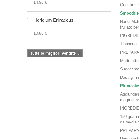
14,96 €
Questa sem
Smoothie 
Hericium Erinaceus
Noi di Mat
frullato pe
10,95 €
INGREDI
1 banana, 
PREPARA
Tutte le migliori vendite
Metti tutti
Suggerime
Dosa gli in
Plumcake 
Aggiungend
ma puoi pr
INGREDI
150 grammi
da tavola 
PREPARA
Ungi una t