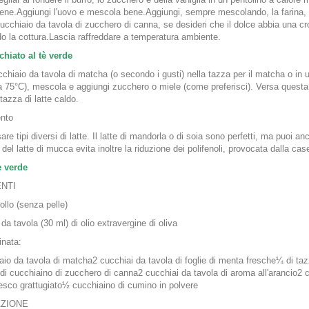
ne.Aggiungi l'uovo e mescola bene.Aggiungi, sempre mescolando, la farina, il 
ucchiaio da tavola di zucchero di canna, se desideri che il dolce abbia una cr
do la cottura.Lascia raffreddare a temperatura ambiente.
chiato al tè verde
cchiaio da tavola di matcha (o secondo i gusti) nella tazza per il matcha o in u
75°C), mescola e aggiungi zucchero o miele (come preferisci). Versa questa 
tazza di latte caldo.
nto
re tipi diversi di latte. Il latte di mandorla o di soia sono perfetti, ma puoi an
i del latte di mucca evita inoltre la riduzione dei polifenoli, provocata dalla case
è verde
ENTI
pollo (senza pelle)
da tavola (30 ml) di olio extravergine di oliva
inata:
aio da tavola di matcha2 cucchiai da tavola di foglie di menta fresche¼ di tazz
di cucchiaino di zucchero di canna2 cucchiai da tavola di aroma all'arancio2 c
esco grattugiato½ cucchiaino di cumino in polvere
ZIONE