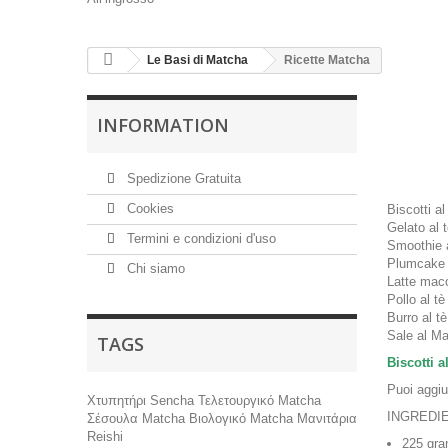
Le Basi di Matcha
Ricette Matcha
INFORMATION
Spedizione Gratuita
Cookies
Biscotti al
Gelato al 
Termini e condizioni d'uso
Smoothie a
Plumcake 
Chi siamo
Latte macc
Pollo al tè
Burro al t
Sale al M
TAGS
Biscotti a
Puoi aggiu
Χτυπητήρι
Sencha
Τελετουργικό Matcha
INGREDI
Σέσουλα Matcha
Βιολογικό Matcha
Μανιτάρια
Reishi
225 gra