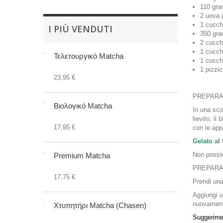
110 gra
2 uova 
1 cucchi
I PIÙ VENDUTI
350 gra
2 cucch
1 cucchi
Τελετουργικό Matcha
1 cucch
1 pizzic
23,95 €
PREPARA
Βιολογικό Matcha
In una sco
lievito, il
17,95 €
con le app
Gelato al 
Non possie
Premium Matcha
PREPARA
17,75 €
Prendi una
Aggiungi u
nuovament
Χτυπητήρι Matcha (Chasen)
Suggerime