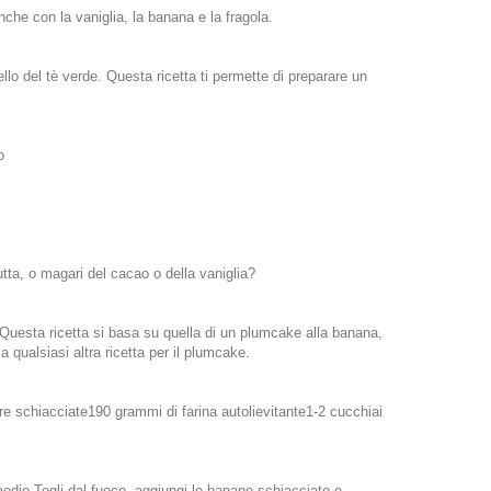
che con la vaniglia, la banana e la fragola.
lo del tè verde. Questa ricetta ti permette di preparare un
o
rutta, o magari del cacao o della vaniglia?
. Questa ricetta si basa su quella di un plumcake alla banana,
qualsiasi altra ricetta per il plumcake.
 schiacciate190 grammi di farina autolievitante1-2 cucchiai
 medio.Togli dal fuoco, aggiungi le banane schiacciate e