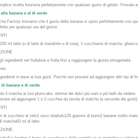
plice ricetta funziona perfettamente con qualsiasi gusto di gelato. Provala an
alla banana e al tè verde
cha Factory troviamo che il gusto della banana si sposi perfettamente con quel
rfetto per qualsiasi ora del giorno.
ENTI
250 ml latte (o di latte di mandorle o di soia), 1 cucchiaino di matcha, ghiacci
ZIONE
 gli ingredienti nel frullatore e frulla fino a raggiungere la giusta omogeneità.
nto
gredienti in base ai tuoi gusti. Perché non provare ad aggiungere altri tipi di f
di banana e tè verde
o il matcha ai tuoi plumcake, otterrai dei dolci più sani e più belli da vedere
ovare ad aggiungere 1 o 2 cucchiai da tavola di matcha (a seconda dei gusti) a 
ENTI
 di zucchero al velo1 uovo sbattuto125 grammi di burro2 banane molto mature
di matcha60 ml di latte
ZIONE
egliaFai fondere il burro, lo zucchero e della vaniglia in un pentolino a calore