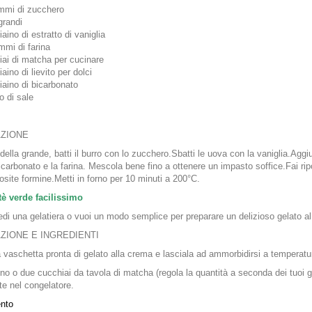
mmi di zucchero
grandi
aino di estratto di vaniglia
mmi di farina
iai di matcha per cucinare
aino di lievito per dolci
iaino di bicarbonato
o di sale
ZIONE
della grande, batti il burro con lo zucchero.Sbatti le uova con la vaniglia.Ag
 bicarbonato e la farina. Mescola bene fino a ottenere un impasto soffice.Fai ripo
osite formine.Metti in forno per 10 minuti a 200°C.
tè verde facilissimo
di una gelatiera o vuoi un modo semplice per preparare un delizioso gelato al
ZIONE E INGREDIENTI
 vaschetta pronta di gelato alla crema e lasciala ad ammorbidirsi a temperatu
no o due cucchiai da tavola di matcha (regola la quantità a seconda dei tuoi gu
e nel congelatore.
nto