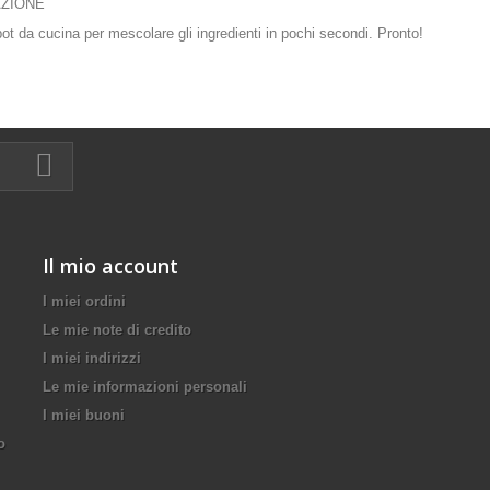
ZIONE
ot da cucina per mescolare gli ingredienti in pochi secondi. Pronto!
Il mio account
I miei ordini
Le mie note di credito
I miei indirizzi
Le mie informazioni personali
I miei buoni
o