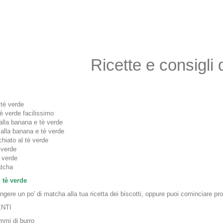
Ricette e consigli 
 tè verde
tè verde facilissimo
lla banana e tè verde
alla banana e tè verde
hiato al tè verde
 verde
è verde
atcha
l tè verde
ngere un po' di matcha alla tua ricetta dei biscotti, oppure puoi cominciare pr
ENTI
mmi di burro