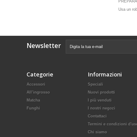
PREPARA
Usa un rob
Newsletter
Categorie
Informazioni
Accessori
Speciali
All’ingrosso
Nuovi prodotti
Matcha
I più venduti
Funghi
I nostri negozi
Contattaci
Termini e condizioni d'us
Chi siamo