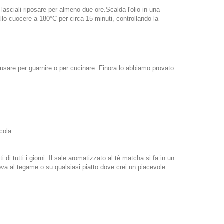
e lasciali riposare per almeno due ore.Scalda l'olio in una
 fallo cuocere a 180°C per circa 15 minuti, controllando la
usare per guarnire o per cucinare. Finora lo abbiamo provato
cola.
i tutti i giorni. Il sale aromatizzato al tè matcha si fa in un
ova al tegame o su qualsiasi piatto dove crei un piacevole