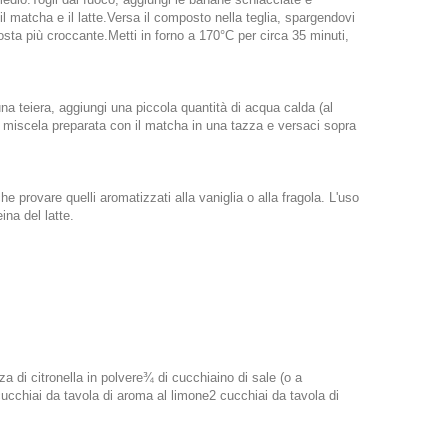
matcha e il latte.Versa il composto nella teglia, spargendovi
osta più croccante.Metti in forno a 170°C per circa 35 minuti,
na teiera, aggiungi una piccola quantità di acqua calda (al
miscela preparata con il matcha in una tazza e versaci sopra
che provare quelli aromatizzati alla vaniglia o alla fragola. L'uso
ina del latte.
a di citronella in polvere¾ di cucchiaino di sale (o a
ucchiai da tavola di aroma al limone2 cucchiai da tavola di