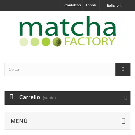
Contattaci
Accedi
Italiano
Carrello
(vuoto)
MENÙ