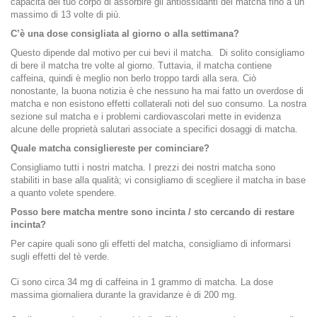
capacità del tuo corpo di assorbire gli antiossidanti del matcha fino a un
massimo di 13 volte di più.
C’è una dose consigliata al giorno o alla settimana?
Questo dipende dal motivo per cui bevi il matcha. Di solito consigliamo
di bere il matcha tre volte al giorno. Tuttavia, il matcha contiene
caffeina, quindi è meglio non berlo troppo tardi alla sera. Ciò
nonostante, la buona notizia è che nessuno ha mai fatto un overdose di
matcha e non esistono effetti collaterali noti del suo consumo. La nostra
sezione sul matcha e i problemi cardiovascolari mette in evidenza
alcune delle proprietà salutari associate a specifici dosaggi di matcha.
Quale matcha consigliereste per cominciare?
Consigliamo tutti i nostri matcha. I prezzi dei nostri matcha sono
stabiliti in base alla qualità; vi consigliamo di scegliere il matcha in base
a quanto volete spendere.
Posso bere matcha mentre sono incinta / sto cercando di restare
incinta?
Per capire quali sono gli effetti del matcha, consigliamo di informarsi
sugli effetti del tè verde.
Ci sono circa 34 mg di caffeina in 1 grammo di matcha. La dose
massima giornaliera durante la gravidanze è di 200 mg.