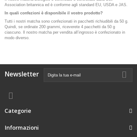
Association britannica ed è conforme agli standard EU, USDA e JAS.
In quali confezioni è disponibile il vostro prodotto?
Tutti i nostri matcha sono confezionati in pacchetti richiudibili da 50 g.
Quindi, se ordinate 200 grammi, riceverete 4 pacchetti da 50 g
ciascuno. Il nostro matcha per vendita all’ingrosso è confezionato in
modo diverso.
Newsletter
Categorie
Informazioni