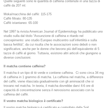
Quelle seguenti sono le quantità di caffeina contenute in una tazza di
caffè da 207 ml.
Moka/macchina del caffè: 115-175
Caffè filtrato: 80-135
Caffè istantaneo: 65-100
Nel 1997 la rivista American Journal of Epidemiology ha pubblicato uno
studio sulla dal titolo “Assunzione di caffeina e ritardo nel
concepimento: uno studio Europeo multicentro sull’infertilità e sulla
bassa fertilità”, da cui risulta che le associazioni sono deboli o non
significative, anche per le donne che bevono più dell’equivalente di 5
tazze di caffè al giorno. Tuttavia, esistono altri articoli che giungono a
diverse conclusioni.
Il matcha contiene caffeina?
Il matcha è un tipo di tè verde e contiene caffeina. Ci sono circa 34 mg
di caffeina in 1 grammo di matcha. La caffeina nel matcha, a differenze
del caffè, viene rilasciata gradualmente con gli aminoacidi che si
trovano nel matcha. In teoria, il matcha dovrebbe darvi 4-6 ore di
capacità di concentrazione senza il nervosismo associato con la
caffeina del caffè.
Il vostro matcha biologico è certificato?
Il nostro matcha biologico è certificato e controllato dalla Soil