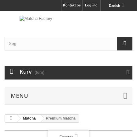
Kontakt os
Log ind
Danish
Kurv
(tom)
MENU
Matcha
Premium Matcha