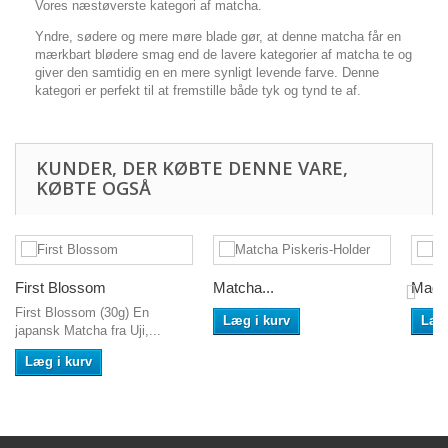
Vores næstøverste kategori af matcha.
Yndre, sødere og mere møre blade gør, at denne matcha får en
mærkbart blødere smag end de lavere kategorier af matcha te og
giver den samtidig en en mere synligt levende farve. Denne
kategori er perfekt til at fremstille både tyk og tynd te af.
KUNDER, DER KØBTE DENNE VARE,
KØBTE OGSÅ
First Blossom
Matcha...
Madla
First Blossom (30g) En
Læg i kurv
Læg 
japansk Matcha fra Uji,...
Læg i kurv