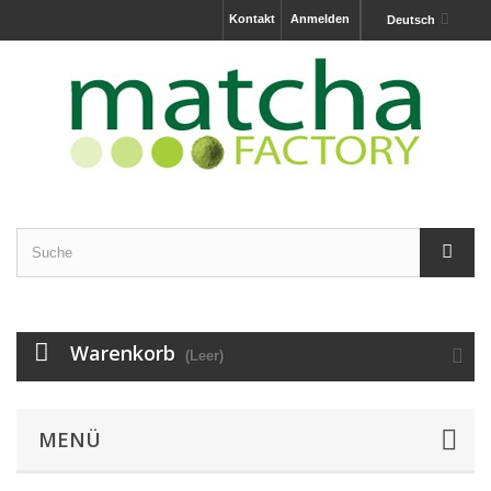
Kontakt
Anmelden
Deutsch
Warenkorb
(Leer)
MENÜ