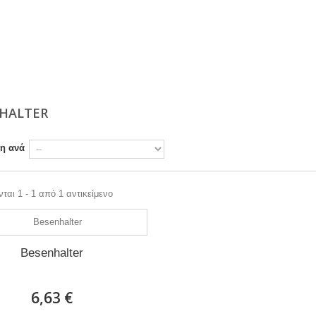
HALTER
ση ανά
ται 1 - 1 από 1 αντικείμενο
Besenhalter
6,63 €