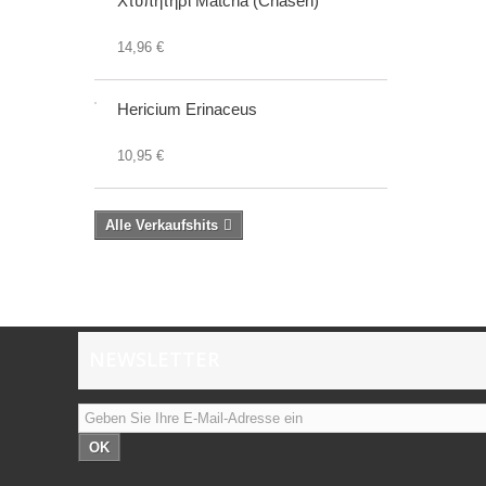
Χτυπητήρι Matcha (Chasen)
14,96 €
Hericium Erinaceus
10,95 €
Alle Verkaufshits
NEWSLETTER
OK