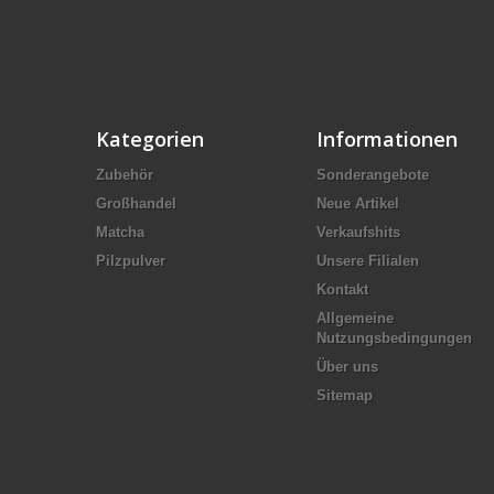
Kategorien
Informationen
Zubehör
Sonderangebote
Großhandel
Neue Artikel
Matcha
Verkaufshits
Pilzpulver
Unsere Filialen
Kontakt
Allgemeine
Nutzungsbedingungen
Über uns
Sitemap