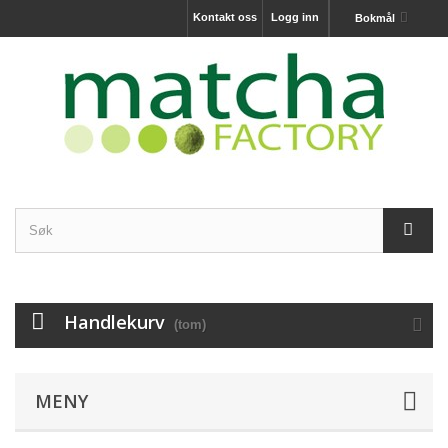
Kontakt oss
Logg inn
Bokmål
Handlekurv
(tom)
MENY