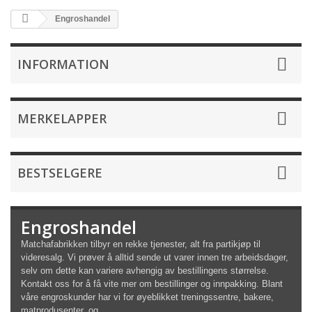
Engroshandel
INFORMATION
MERKELAPPER
BESTSELGERE
Engroshandel
Matchafabrikken tilbyr en rekke tjenester, alt fra partikjøp til
videresalg. Vi prøver å alltid sende ut varer innen tre arbeidsdager,
selv om dette kan variere avhengig av bestillingens størrelse.
Kontakt oss for å få vite mer om bestillinger og innpakking. Blant
våre engroskunder har vi for øyeblikket treningssentre, bakere,
matprodusenter, og...