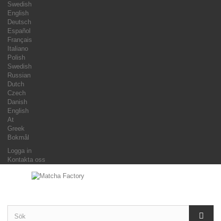
Swedish
English
Deutsch
Español
Français
Italiano
Polish
Swedish
Russian
Dutch
Czech
Danish
English
At
Greek
Bokmål
Logga in
Kontakta oss