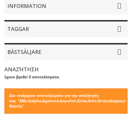
INFORMATION
TAGGAR
BÄSTSÄLJARE
ΑΝΑΖΉΤΗΣΗ
έχουν βρεθεί 0 αποτελέσματα.
Δεν υπάρχουν αποτελέσματα για την αναζήτηση
σας "&Mu;&alpha;&gamma;&epsilon;&iota;&rho;&iota;&kappa;ό
Matcha"