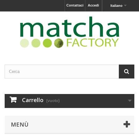
Contattaci
Accedi
Italiano
Carrello
(vuoto)
MENÙ